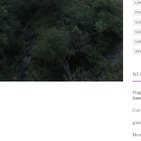
LA
PO
SIZ
SÜ
UR
ZE
NE
Hag
Aus
Cor
gui
Mo