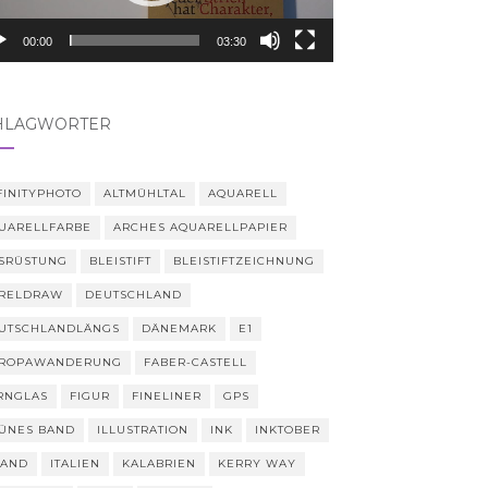
00:00
03:30
HLAGWÖRTER
FINITYPHOTO
ALTMÜHLTAL
AQUARELL
UARELLFARBE
ARCHES AQUARELLPAPIER
SRÜSTUNG
BLEISTIFT
BLEISTIFTZEICHNUNG
RELDRAW
DEUTSCHLAND
UTSCHLANDLÄNGS
DÄNEMARK
E1
ROPAWANDERUNG
FABER-CASTELL
RNGLAS
FIGUR
FINELINER
GPS
ÜNES BAND
ILLUSTRATION
INK
INKTOBER
LAND
ITALIEN
KALABRIEN
KERRY WAY