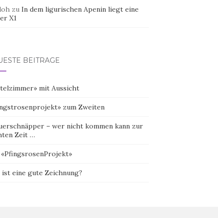
doh
zu
In dem ligurischen Apenin liegt eine
er X1
UESTE BEITRÄGE
telzimmer» mit Aussicht
ingstrosenprojekt» zum Zweiten
uerschnäpper – wer nicht kommen kann zur
hten Zeit …
 «PfingsrosenProjekt»
 ist eine gute Zeichnung?