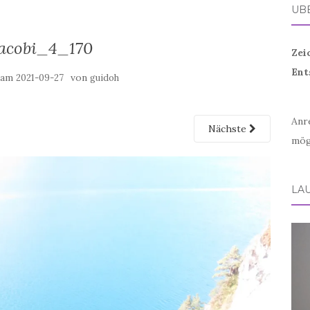
ÜB
acobi_4_170
Zei
Ent
t am
von
2021-09-27
guidoh
Anr
Nächste
mög
LA
Vid
Play