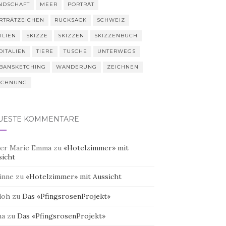
NDSCHAFT
MEER
PORTRÄT
RTRÄTZEICHEN
RUCKSACK
SCHWEIZ
ILIEN
SKIZZE
SKIZZEN
SKIZZENBUCH
DITALIEN
TIERE
TUSCHE
UNTERWEGS
BANSKETCHING
WANDERUNG
ZEICHNEN
ICHNUNG
UESTE KOMMENTARE
er Marie Emma
zu
«Hotelzimmer» mit
sicht
inne
zu
«Hotelzimmer» mit Aussicht
doh
zu
Das «PfingsrosenProjekt»
na
zu
Das «PfingsrosenProjekt»