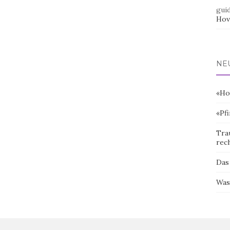
gui
Hov
NE
«Ho
«Pf
Tra
rec
Das
Was