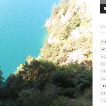
SC
AF
AQ
AU
CO
DE
EU
FE
GR
IR