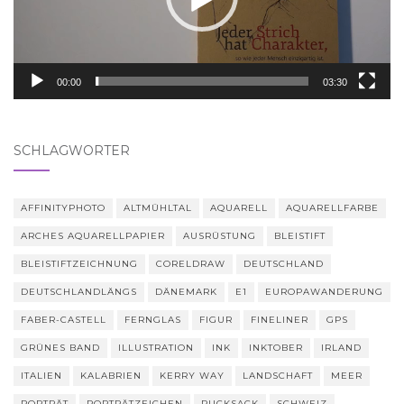
00:00
03:30
SCHLAGWÖRTER
AFFINITYPHOTO
ALTMÜHLTAL
AQUARELL
AQUARELLFARBE
ARCHES AQUARELLPAPIER
AUSRÜSTUNG
BLEISTIFT
BLEISTIFTZEICHNUNG
CORELDRAW
DEUTSCHLAND
DEUTSCHLANDLÄNGS
DÄNEMARK
E1
EUROPAWANDERUNG
FABER-CASTELL
FERNGLAS
FIGUR
FINELINER
GPS
GRÜNES BAND
ILLUSTRATION
INK
INKTOBER
IRLAND
ITALIEN
KALABRIEN
KERRY WAY
LANDSCHAFT
MEER
PORTRÄT
PORTRÄTZEICHEN
RUCKSACK
SCHWEIZ