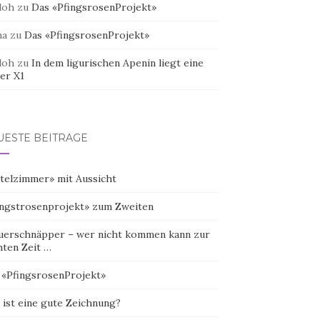
doh
zu
Das «PfingsrosenProjekt»
na
zu
Das «PfingsrosenProjekt»
doh
zu
In dem ligurischen Apenin liegt eine
er X1
UESTE BEITRÄGE
telzimmer» mit Aussicht
ingstrosenprojekt» zum Zweiten
uerschnäpper – wer nicht kommen kann zur
hten Zeit …
 «PfingsrosenProjekt»
 ist eine gute Zeichnung?