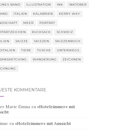
ÜNES BAND
ILLUSTRATION
INK
INKTOBER
LAND
ITALIEN
KALABRIEN
KERRY WAY
NDSCHAFT
MEER
PORTRÄT
RTRÄTZEICHEN
RUCKSACK
SCHWEIZ
ILIEN
SKIZZE
SKIZZEN
SKIZZENBUCH
DITALIEN
TIERE
TUSCHE
UNTERWEGS
BANSKETCHING
WANDERUNG
ZEICHNEN
ICHNUNG
UESTE KOMMENTARE
er Marie Emma
zu
«Hotelzimmer» mit
sicht
inne
zu
«Hotelzimmer» mit Aussicht