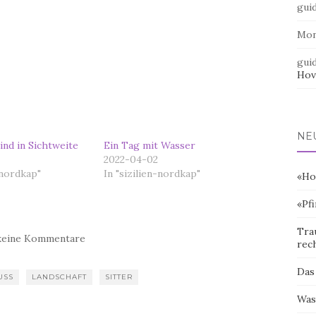
gui
Mo
gui
Hov
NE
ind in Sichtweite
Ein Tag mit Wasser
2022-04-02
-nordkap"
In "sizilien-nordkap"
«Ho
«Pf
Tra
keine Kommentare
rec
Das
USS
LANDSCHAFT
SITTER
Was