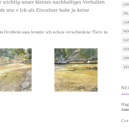
ie wichtig unser kleines nachhaltiges Verhalten
GR
e wie » Ich als Einzelner habe ja keine
IR
LA
em Dreibein sass konnte ich schon verschiedene Tiere in
PO
SIZ
SÜ
UR
ZE
NE
Hag
Aus
Cor