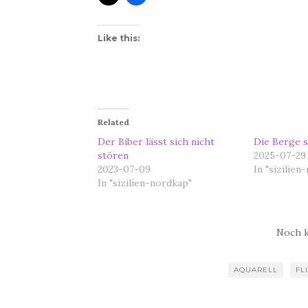
Like this:
Related
Der Biber lässt sich nicht
Die Berge s
stören
2025-07-29
2023-07-09
In "sizilien
In "sizilien-nordkap"
Noch 
AQUARELL
FL