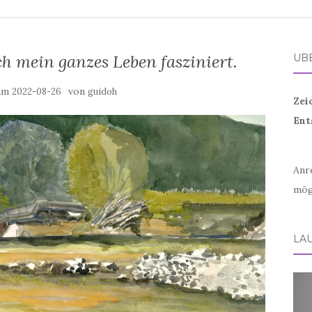
ich mein ganzes Leben fasziniert.
ÜB
 am
von
2022-08-26
guidoh
Zei
Ent
Anr
mög
LA
Vid
Play