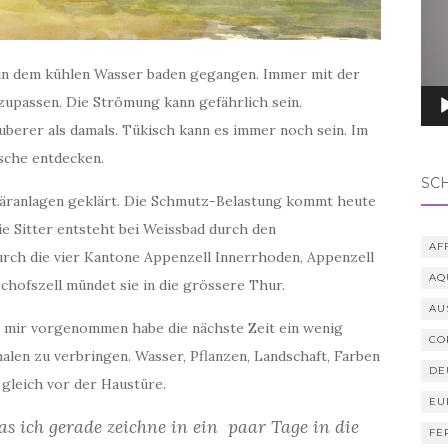
 in dem kühlen Wasser baden gegangen. Immer mit der
zupassen. Die Strömung kann gefährlich sein.
auberer als damals. Tükisch kann es immer noch sein. Im
sche entdecken.
SC
 Kläranlagen geklärt. Die Schmutz-Belastung kommt heute
Die Sitter entsteht bei Weissbad durch den
AF
urch die vier Kantone Appenzell Innerrhoden, Appenzell
AQ
chofszell mündet sie in die grössere Thur.
AU
 ich mir vorgenommen habe die nächste Zeit ein wenig
CO
len zu verbringen. Wasser, Pflanzen, Landschaft, Farben
DE
gleich vor der Haustüre.
EU
s ich gerade zeichne in ein paar Tage in die
FE