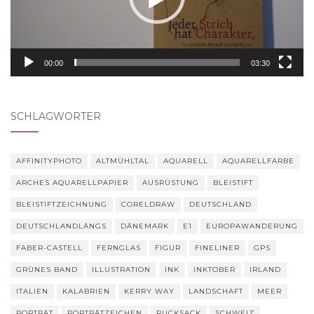
00:00
03:30
SCHLAGWÖRTER
AFFINITYPHOTO
ALTMÜHLTAL
AQUARELL
AQUARELLFARBE
ARCHES AQUARELLPAPIER
AUSRÜSTUNG
BLEISTIFT
BLEISTIFTZEICHNUNG
CORELDRAW
DEUTSCHLAND
DEUTSCHLANDLÄNGS
DÄNEMARK
E1
EUROPAWANDERUNG
FABER-CASTELL
FERNGLAS
FIGUR
FINELINER
GPS
GRÜNES BAND
ILLUSTRATION
INK
INKTOBER
IRLAND
ITALIEN
KALABRIEN
KERRY WAY
LANDSCHAFT
MEER
PORTRÄT
PORTRÄTZEICHEN
RUCKSACK
SCHWEIZ