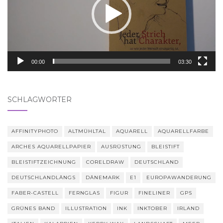
00:00
03:30
SCHLAGWÖRTER
AFFINITYPHOTO
ALTMÜHLTAL
AQUARELL
AQUARELLFARBE
ARCHES AQUARELLPAPIER
AUSRÜSTUNG
BLEISTIFT
BLEISTIFTZEICHNUNG
CORELDRAW
DEUTSCHLAND
DEUTSCHLANDLÄNGS
DÄNEMARK
E1
EUROPAWANDERUNG
FABER-CASTELL
FERNGLAS
FIGUR
FINELINER
GPS
GRÜNES BAND
ILLUSTRATION
INK
INKTOBER
IRLAND