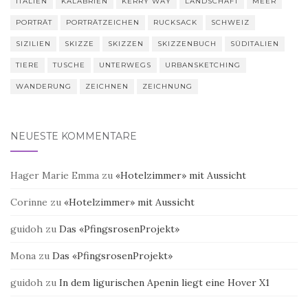
ITALIEN
KALABRIEN
KERRY WAY
LANDSCHAFT
MEER
PORTRÄT
PORTRÄTZEICHEN
RUCKSACK
SCHWEIZ
SIZILIEN
SKIZZE
SKIZZEN
SKIZZENBUCH
SÜDITALIEN
TIERE
TUSCHE
UNTERWEGS
URBANSKETCHING
WANDERUNG
ZEICHNEN
ZEICHNUNG
NEUESTE KOMMENTARE
Hager Marie Emma
zu
«Hotelzimmer» mit Aussicht
Corinne
zu
«Hotelzimmer» mit Aussicht
guidoh
zu
Das «PfingsrosenProjekt»
Mona
zu
Das «PfingsrosenProjekt»
guidoh
zu
In dem ligurischen Apenin liegt eine Hover X1