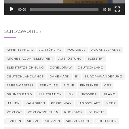
00:00
03:30
SCHLAGWÖRTER
AFFINITYPHOTO
ALTMÜHLTAL
AQUARELL
AQUARELLFARBE
ARCHES AQUARELLPAPIER
AUSRÜSTUNG
BLEISTIFT
BLEISTIFTZEICHNUNG
CORELDRAW
DEUTSCHLAND
DEUTSCHLANDLÄNGS
DÄNEMARK
E1
EUROPAWANDERUNG
FABER-CASTELL
FERNGLAS
FIGUR
FINELINER
GPS
GRÜNES BAND
ILLUSTRATION
INK
INKTOBER
IRLAND
ITALIEN
KALABRIEN
KERRY WAY
LANDSCHAFT
MEER
PORTRÄT
PORTRÄTZEICHEN
RUCKSACK
SCHWEIZ
SIZILIEN
SKIZZE
SKIZZEN
SKIZZENBUCH
SÜDITALIEN