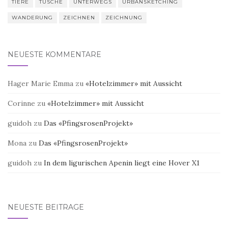
TIERE
TUSCHE
UNTERWEGS
URBANSKETCHING
WANDERUNG
ZEICHNEN
ZEICHNUNG
NEUESTE KOMMENTARE
Hager Marie Emma
zu
«Hotelzimmer» mit Aussicht
Corinne
zu
«Hotelzimmer» mit Aussicht
guidoh
zu
Das «PfingsrosenProjekt»
Mona
zu
Das «PfingsrosenProjekt»
guidoh
zu
In dem ligurischen Apenin liegt eine Hover X1
NEUESTE BEITRÄGE