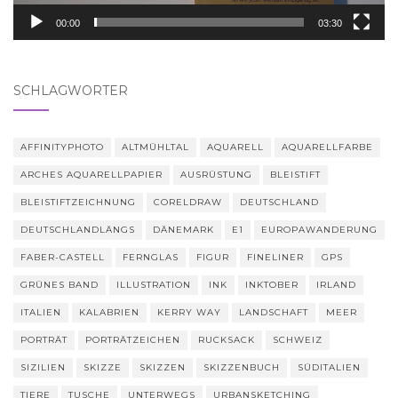
00:00
03:30
SCHLAGWÖRTER
AFFINITYPHOTO
ALTMÜHLTAL
AQUARELL
AQUARELLFARBE
ARCHES AQUARELLPAPIER
AUSRÜSTUNG
BLEISTIFT
BLEISTIFTZEICHNUNG
CORELDRAW
DEUTSCHLAND
DEUTSCHLANDLÄNGS
DÄNEMARK
E1
EUROPAWANDERUNG
FABER-CASTELL
FERNGLAS
FIGUR
FINELINER
GPS
GRÜNES BAND
ILLUSTRATION
INK
INKTOBER
IRLAND
ITALIEN
KALABRIEN
KERRY WAY
LANDSCHAFT
MEER
PORTRÄT
PORTRÄTZEICHEN
RUCKSACK
SCHWEIZ
SIZILIEN
SKIZZE
SKIZZEN
SKIZZENBUCH
SÜDITALIEN
TIERE
TUSCHE
UNTERWEGS
URBANSKETCHING