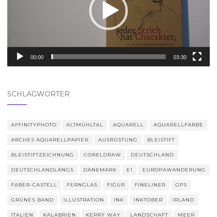
00:00
03:30
SCHLAGWÖRTER
AFFINITYPHOTO
ALTMÜHLTAL
AQUARELL
AQUARELLFARBE
ARCHES AQUARELLPAPIER
AUSRÜSTUNG
BLEISTIFT
BLEISTIFTZEICHNUNG
CORELDRAW
DEUTSCHLAND
DEUTSCHLANDLÄNGS
DÄNEMARK
E1
EUROPAWANDERUNG
FABER-CASTELL
FERNGLAS
FIGUR
FINELINER
GPS
GRÜNES BAND
ILLUSTRATION
INK
INKTOBER
IRLAND
ITALIEN
KALABRIEN
KERRY WAY
LANDSCHAFT
MEER