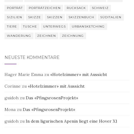
PORTRÄT
PORTRÄTZEICHEN
RUCKSACK
SCHWEIZ
SIZILIEN
SKIZZE
SKIZZEN
SKIZZENBUCH
SÜDITALIEN
TIERE
TUSCHE
UNTERWEGS
URBANSKETCHING
WANDERUNG
ZEICHNEN
ZEICHNUNG
NEUESTE KOMMENTARE
Hager Marie Emma
zu
«Hotelzimmer» mit Aussicht
Corinne
zu
«Hotelzimmer» mit Aussicht
guidoh
zu
Das «PfingsrosenProjekt»
Mona
zu
Das «PfingsrosenProjekt»
guidoh
zu
In dem ligurischen Apenin liegt eine Hover X1