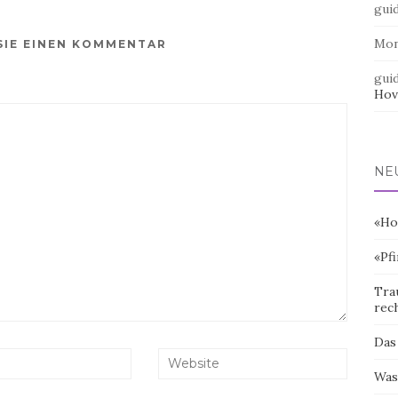
gui
Mo
SIE EINEN KOMMENTAR
gui
Hov
NE
«Ho
«Pf
Tra
rec
Das
Was