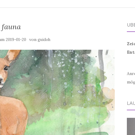
fauna
ÜB
 am
von
2019-01-20
guidoh
Zei
Ent
Anr
mög
LA
Vid
Play