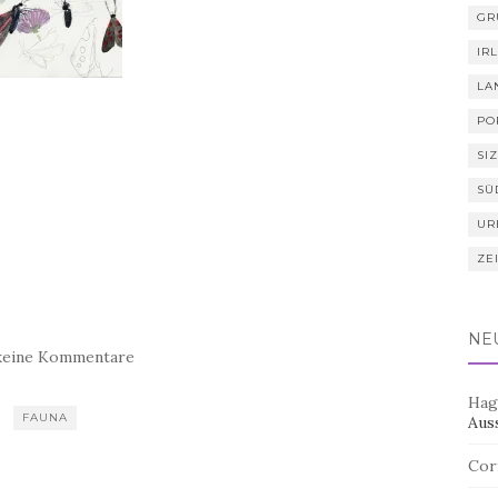
GR
IR
LA
PO
SIZ
SÜ
UR
ZE
NE
keine Kommentare
Hag
FAUNA
Aus
Cor