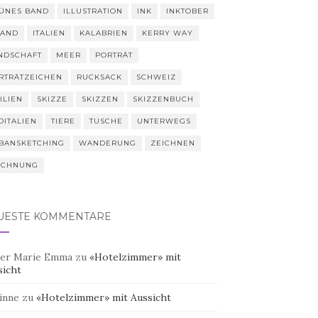
ÜNES BAND
ILLUSTRATION
INK
INKTOBER
LAND
ITALIEN
KALABRIEN
KERRY WAY
NDSCHAFT
MEER
PORTRÄT
RTRÄTZEICHEN
RUCKSACK
SCHWEIZ
ILIEN
SKIZZE
SKIZZEN
SKIZZENBUCH
DITALIEN
TIERE
TUSCHE
UNTERWEGS
BANSKETCHING
WANDERUNG
ZEICHNEN
ICHNUNG
UESTE KOMMENTARE
er Marie Emma
zu
«Hotelzimmer» mit
sicht
inne
zu
«Hotelzimmer» mit Aussicht