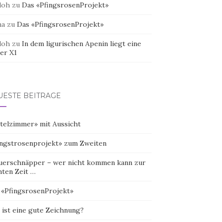
doh
zu
Das «PfingsrosenProjekt»
na
zu
Das «PfingsrosenProjekt»
doh
zu
In dem ligurischen Apenin liegt eine
er X1
UESTE BEITRÄGE
telzimmer» mit Aussicht
ingstrosenprojekt» zum Zweiten
uerschnäpper – wer nicht kommen kann zur
hten Zeit …
 «PfingsrosenProjekt»
 ist eine gute Zeichnung?