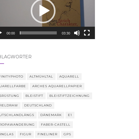
00:00
03:30
HLAGWÖRTER
FINITYPHOTO
ALTMÜHLTAL
AQUARELL
UARELLFARBE
ARCHES AQUARELLPAPIER
SRÜSTUNG
BLEISTIFT
BLEISTIFTZEICHNUNG
RELDRAW
DEUTSCHLAND
UTSCHLANDLÄNGS
DÄNEMARK
E1
ROPAWANDERUNG
FABER-CASTELL
RNGLAS
FIGUR
FINELINER
GPS