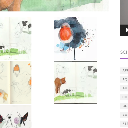
SC
AF
AQ
AU
CO
DE
EU
FE