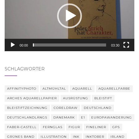
00:00
03:30
SCHLAGWÖRTER
AFFINITYPHOTO
ALTMÜHLTAL
AQUARELL
AQUARELLFARBE
ARCHES AQUARELLPAPIER
AUSRÜSTUNG
BLEISTIFT
BLEISTIFTZEICHNUNG
CORELDRAW
DEUTSCHLAND
DEUTSCHLANDLÄNGS
DÄNEMARK
E1
EUROPAWANDERUNG
FABER-CASTELL
FERNGLAS
FIGUR
FINELINER
GPS
GRÜNES BAND
ILLUSTRATION
INK
INKTOBER
IRLAND