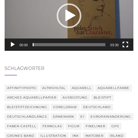
00:00
03:30
SCHLAGWÖRTER
AFFINITYPHOTO
ALTMÜHLTAL
AQUARELL
AQUARELLFARBE
ARCHES AQUARELLPAPIER
AUSRÜSTUNG
BLEISTIFT
BLEISTIFTZEICHNUNG
CORELDRAW
DEUTSCHLAND
DEUTSCHLANDLÄNGS
DÄNEMARK
E1
EUROPAWANDERUNG
FABER-CASTELL
FERNGLAS
FIGUR
FINELINER
GPS
GRÜNES BAND
ILLUSTRATION
INK
INKTOBER
IRLAND