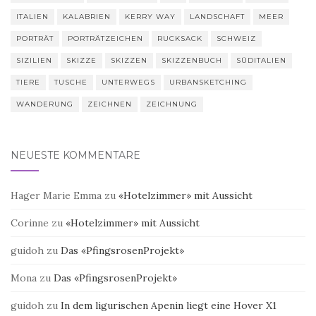
ITALIEN
KALABRIEN
KERRY WAY
LANDSCHAFT
MEER
PORTRÄT
PORTRÄTZEICHEN
RUCKSACK
SCHWEIZ
SIZILIEN
SKIZZE
SKIZZEN
SKIZZENBUCH
SÜDITALIEN
TIERE
TUSCHE
UNTERWEGS
URBANSKETCHING
WANDERUNG
ZEICHNEN
ZEICHNUNG
NEUESTE KOMMENTARE
Hager Marie Emma
zu
«Hotelzimmer» mit Aussicht
Corinne
zu
«Hotelzimmer» mit Aussicht
guidoh
zu
Das «PfingsrosenProjekt»
Mona
zu
Das «PfingsrosenProjekt»
guidoh
zu
In dem ligurischen Apenin liegt eine Hover X1