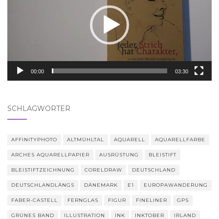
00:00
03:30
SCHLAGWÖRTER
AFFINITYPHOTO
ALTMÜHLTAL
AQUARELL
AQUARELLFARBE
ARCHES AQUARELLPAPIER
AUSRÜSTUNG
BLEISTIFT
BLEISTIFTZEICHNUNG
CORELDRAW
DEUTSCHLAND
DEUTSCHLANDLÄNGS
DÄNEMARK
E1
EUROPAWANDERUNG
FABER-CASTELL
FERNGLAS
FIGUR
FINELINER
GPS
GRÜNES BAND
ILLUSTRATION
INK
INKTOBER
IRLAND