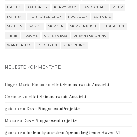
ITALIEN
KALABRIEN
KERRY WAY
LANDSCHAFT
MEER
PORTRÄT
PORTRÄTZEICHEN
RUCKSACK
SCHWEIZ
SIZILIEN
SKIZZE
SKIZZEN
SKIZZENBUCH
SÜDITALIEN
TIERE
TUSCHE
UNTERWEGS
URBANSKETCHING
WANDERUNG
ZEICHNEN
ZEICHNUNG
NEUESTE KOMMENTARE
Hager Marie Emma
zu
«Hotelzimmer» mit Aussicht
Corinne
zu
«Hotelzimmer» mit Aussicht
guidoh
zu
Das «PfingsrosenProjekt»
Mona
zu
Das «PfingsrosenProjekt»
guidoh
zu
In dem ligurischen Apenin liegt eine Hover X1