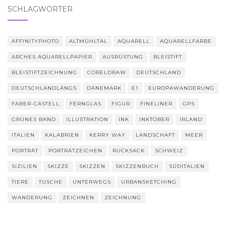
SCHLAGWÖRTER
AFFINITYPHOTO
ALTMÜHLTAL
AQUARELL
AQUARELLFARBE
ARCHES AQUARELLPAPIER
AUSRÜSTUNG
BLEISTIFT
BLEISTIFTZEICHNUNG
CORELDRAW
DEUTSCHLAND
DEUTSCHLANDLÄNGS
DÄNEMARK
E1
EUROPAWANDERUNG
FABER-CASTELL
FERNGLAS
FIGUR
FINELINER
GPS
GRÜNES BAND
ILLUSTRATION
INK
INKTOBER
IRLAND
ITALIEN
KALABRIEN
KERRY WAY
LANDSCHAFT
MEER
PORTRÄT
PORTRÄTZEICHEN
RUCKSACK
SCHWEIZ
SIZILIEN
SKIZZE
SKIZZEN
SKIZZENBUCH
SÜDITALIEN
TIERE
TUSCHE
UNTERWEGS
URBANSKETCHING
WANDERUNG
ZEICHNEN
ZEICHNUNG