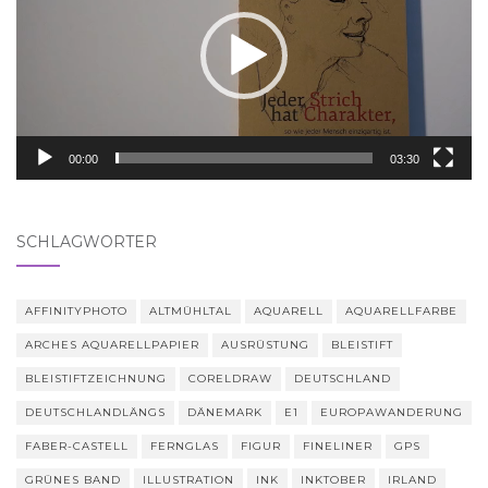
00:00
03:30
SCHLAGWÖRTER
AFFINITYPHOTO
ALTMÜHLTAL
AQUARELL
AQUARELLFARBE
ARCHES AQUARELLPAPIER
AUSRÜSTUNG
BLEISTIFT
BLEISTIFTZEICHNUNG
CORELDRAW
DEUTSCHLAND
DEUTSCHLANDLÄNGS
DÄNEMARK
E1
EUROPAWANDERUNG
FABER-CASTELL
FERNGLAS
FIGUR
FINELINER
GPS
GRÜNES BAND
ILLUSTRATION
INK
INKTOBER
IRLAND