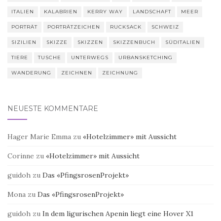
ITALIEN
KALABRIEN
KERRY WAY
LANDSCHAFT
MEER
PORTRÄT
PORTRÄTZEICHEN
RUCKSACK
SCHWEIZ
SIZILIEN
SKIZZE
SKIZZEN
SKIZZENBUCH
SÜDITALIEN
TIERE
TUSCHE
UNTERWEGS
URBANSKETCHING
WANDERUNG
ZEICHNEN
ZEICHNUNG
NEUESTE KOMMENTARE
Hager Marie Emma
zu
«Hotelzimmer» mit Aussicht
Corinne
zu
«Hotelzimmer» mit Aussicht
guidoh
zu
Das «PfingsrosenProjekt»
Mona
zu
Das «PfingsrosenProjekt»
guidoh
zu
In dem ligurischen Apenin liegt eine Hover X1