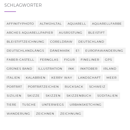
SCHLAGWÖRTER
AFFINITYPHOTO
ALTMÜHLTAL
AQUARELL
AQUARELLFARBE
ARCHES AQUARELLPAPIER
AUSRÜSTUNG
BLEISTIFT
BLEISTIFTZEICHNUNG
CORELDRAW
DEUTSCHLAND
DEUTSCHLANDLÄNGS
DÄNEMARK
E1
EUROPAWANDERUNG
FABER-CASTELL
FERNGLAS
FIGUR
FINELINER
GPS
GRÜNES BAND
ILLUSTRATION
INK
INKTOBER
IRLAND
ITALIEN
KALABRIEN
KERRY WAY
LANDSCHAFT
MEER
PORTRÄT
PORTRÄTZEICHEN
RUCKSACK
SCHWEIZ
SIZILIEN
SKIZZE
SKIZZEN
SKIZZENBUCH
SÜDITALIEN
TIERE
TUSCHE
UNTERWEGS
URBANSKETCHING
WANDERUNG
ZEICHNEN
ZEICHNUNG