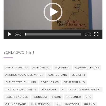
00:00
03:30
SCHLAGWÖRTER
AFFINITYPHOTO
ALTMÜHLTAL
AQUARELL
AQUARELLFARBE
ARCHES AQUARELLPAPIER
AUSRÜSTUNG
BLEISTIFT
BLEISTIFTZEICHNUNG
CORELDRAW
DEUTSCHLAND
DEUTSCHLANDLÄNGS
DÄNEMARK
E1
EUROPAWANDERUNG
FABER-CASTELL
FERNGLAS
FIGUR
FINELINER
GPS
GRÜNES BAND
ILLUSTRATION
INK
INKTOBER
IRLAND