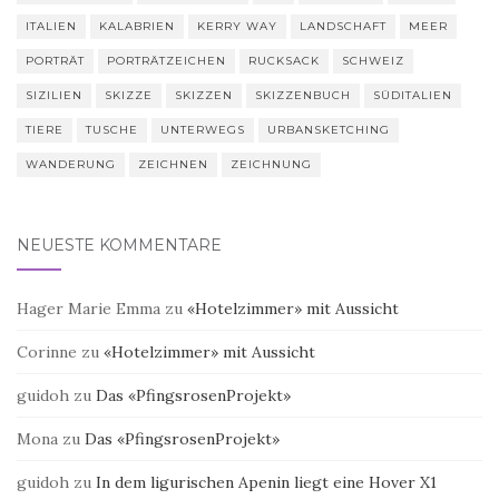
ITALIEN
KALABRIEN
KERRY WAY
LANDSCHAFT
MEER
PORTRÄT
PORTRÄTZEICHEN
RUCKSACK
SCHWEIZ
SIZILIEN
SKIZZE
SKIZZEN
SKIZZENBUCH
SÜDITALIEN
TIERE
TUSCHE
UNTERWEGS
URBANSKETCHING
WANDERUNG
ZEICHNEN
ZEICHNUNG
NEUESTE KOMMENTARE
Hager Marie Emma
zu
«Hotelzimmer» mit Aussicht
Corinne
zu
«Hotelzimmer» mit Aussicht
guidoh
zu
Das «PfingsrosenProjekt»
Mona
zu
Das «PfingsrosenProjekt»
guidoh
zu
In dem ligurischen Apenin liegt eine Hover X1