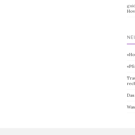
gui
Hov
NE
«Ho
«Pf
Tra
rec
Das
Was