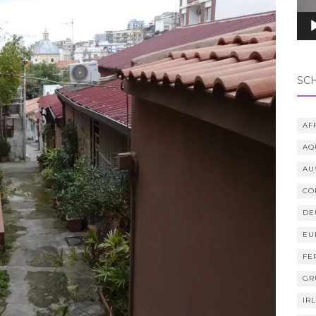
SC
AF
AQ
AU
CO
DE
EU
FE
GR
IR