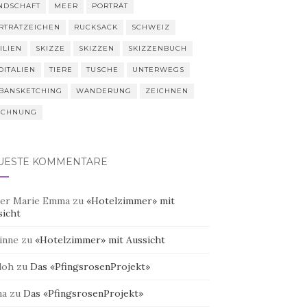
NDSCHAFT
MEER
PORTRÄT
RTRÄTZEICHEN
RUCKSACK
SCHWEIZ
ILIEN
SKIZZE
SKIZZEN
SKIZZENBUCH
DITALIEN
TIERE
TUSCHE
UNTERWEGS
BANSKETCHING
WANDERUNG
ZEICHNEN
ICHNUNG
UESTE KOMMENTARE
er Marie Emma
zu
«Hotelzimmer» mit
sicht
inne
zu
«Hotelzimmer» mit Aussicht
doh
zu
Das «PfingsrosenProjekt»
na
zu
Das «PfingsrosenProjekt»