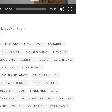
00:00
03:30
HLAGWÖRTER
FINITYPHOTO
ALTMÜHLTAL
AQUARELL
UARELLFARBE
ARCHES AQUARELLPAPIER
SRÜSTUNG
BLEISTIFT
BLEISTIFTZEICHNUNG
RELDRAW
DEUTSCHLAND
UTSCHLANDLÄNGS
DÄNEMARK
E1
ROPAWANDERUNG
FABER-CASTELL
RNGLAS
FIGUR
FINELINER
GPS
ÜNES BAND
ILLUSTRATION
INK
INKTOBER
LAND
ITALIEN
KALABRIEN
KERRY WAY