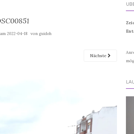
ÜB
DSC00851
Zei
Ent
t am
von
2022-04-18
guidoh
Anr
Nächste
mög
LA
Vid
Play