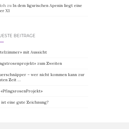
doh
zu
In dem ligurischen Apenin liegt eine
er X1
UESTE BEITRÄGE
telzimmer» mit Aussicht
ingstrosenprojekt» zum Zweiten
uerschnäpper – wer nicht kommen kann zur
hten Zeit …
 «PfingsrosenProjekt»
 ist eine gute Zeichnung?