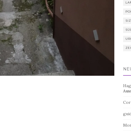
LA
PO
SIZ
SÜ
UR
ZE
NE
Hag
Aus
Cor
gui
Mo