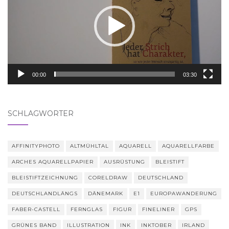
00:00
03:30
SCHLAGWÖRTER
AFFINITYPHOTO
ALTMÜHLTAL
AQUARELL
AQUARELLFARBE
ARCHES AQUARELLPAPIER
AUSRÜSTUNG
BLEISTIFT
BLEISTIFTZEICHNUNG
CORELDRAW
DEUTSCHLAND
DEUTSCHLANDLÄNGS
DÄNEMARK
E1
EUROPAWANDERUNG
FABER-CASTELL
FERNGLAS
FIGUR
FINELINER
GPS
GRÜNES BAND
ILLUSTRATION
INK
INKTOBER
IRLAND