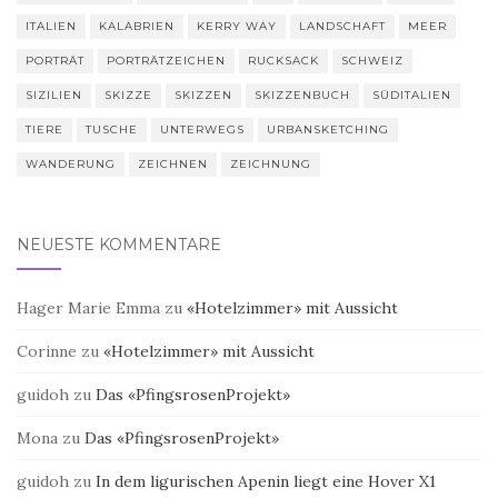
ITALIEN
KALABRIEN
KERRY WAY
LANDSCHAFT
MEER
PORTRÄT
PORTRÄTZEICHEN
RUCKSACK
SCHWEIZ
SIZILIEN
SKIZZE
SKIZZEN
SKIZZENBUCH
SÜDITALIEN
TIERE
TUSCHE
UNTERWEGS
URBANSKETCHING
WANDERUNG
ZEICHNEN
ZEICHNUNG
NEUESTE KOMMENTARE
Hager Marie Emma
zu
«Hotelzimmer» mit Aussicht
Corinne
zu
«Hotelzimmer» mit Aussicht
guidoh
zu
Das «PfingsrosenProjekt»
Mona
zu
Das «PfingsrosenProjekt»
guidoh
zu
In dem ligurischen Apenin liegt eine Hover X1