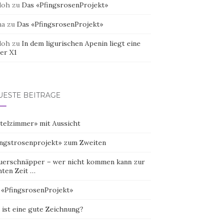
doh
zu
Das «PfingsrosenProjekt»
na
zu
Das «PfingsrosenProjekt»
doh
zu
In dem ligurischen Apenin liegt eine
er X1
UESTE BEITRÄGE
telzimmer» mit Aussicht
ingstrosenprojekt» zum Zweiten
uerschnäpper – wer nicht kommen kann zur
hten Zeit …
 «PfingsrosenProjekt»
 ist eine gute Zeichnung?