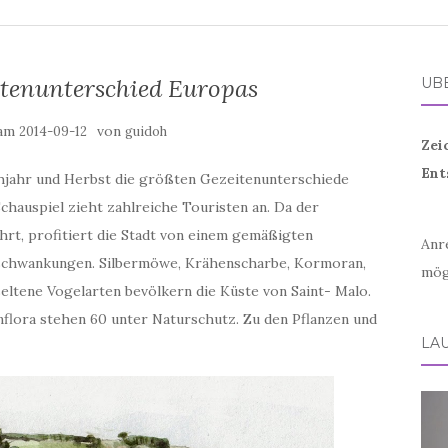
itenunterschied Europas
ÜB
 am
von
2014-09-12
guidoh
Zei
Ent
ühjahr und Herbst die größten Gezeitenunterschiede
hauspiel zieht zahlreiche Touristen an. Da der
hrt, profitiert die Stadt von einem gemäßigten
Anr
schwankungen. Silbermöwe, Krähenscharbe, Kormoran,
mög
seltene Vogelarten bevölkern die Küste von Saint- Malo.
nflora stehen 60 unter Naturschutz. Zu den Pflanzen und
LA
Vid
Play