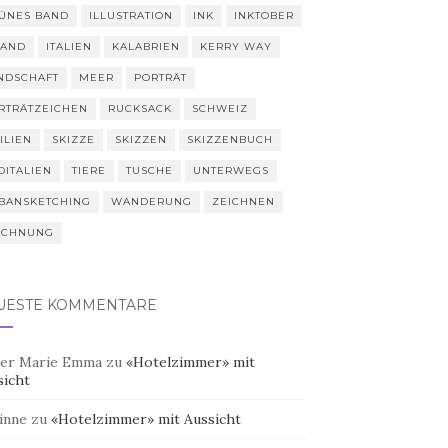
ÜNES BAND
ILLUSTRATION
INK
INKTOBER
LAND
ITALIEN
KALABRIEN
KERRY WAY
NDSCHAFT
MEER
PORTRÄT
RTRÄTZEICHEN
RUCKSACK
SCHWEIZ
ILIEN
SKIZZE
SKIZZEN
SKIZZENBUCH
DITALIEN
TIERE
TUSCHE
UNTERWEGS
BANSKETCHING
WANDERUNG
ZEICHNEN
ICHNUNG
UESTE KOMMENTARE
er Marie Emma
zu
«Hotelzimmer» mit
sicht
inne
zu
«Hotelzimmer» mit Aussicht