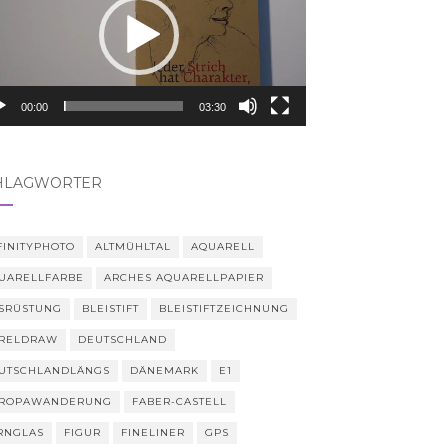
00:00
03:30
HLAGWÖRTER
FINITYPHOTO
ALTMÜHLTAL
AQUARELL
UARELLFARBE
ARCHES AQUARELLPAPIER
SRÜSTUNG
BLEISTIFT
BLEISTIFTZEICHNUNG
RELDRAW
DEUTSCHLAND
UTSCHLANDLÄNGS
DÄNEMARK
E1
ROPAWANDERUNG
FABER-CASTELL
RNGLAS
FIGUR
FINELINER
GPS