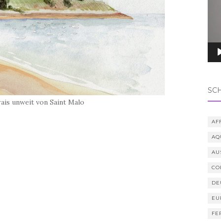
SC
ais unweit von Saint Malo
AF
AQ
AU
CO
DE
EU
FE