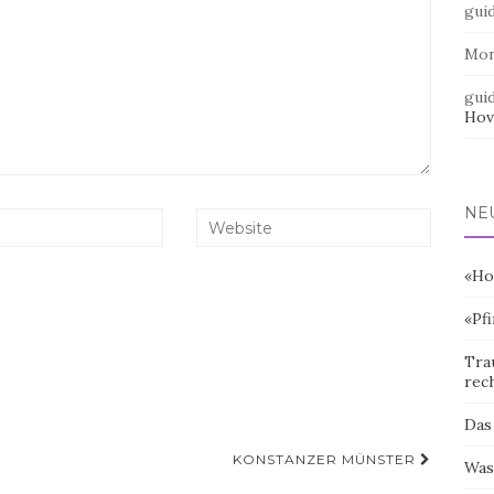
gui
Mo
gui
Hov
NE
«Ho
«Pf
Tra
rec
Das
KONSTANZER MÜNSTER
Was