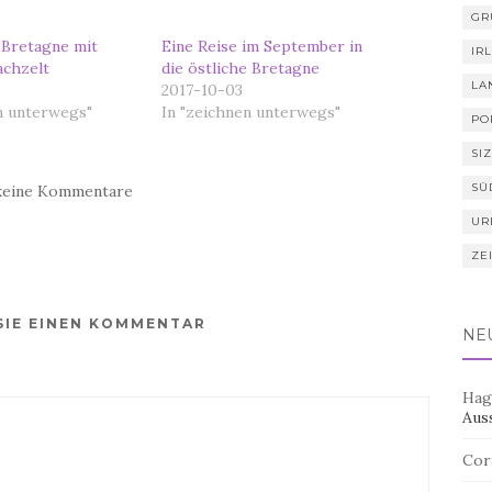
GR
e Bretagne mit
Eine Reise im September in
IR
achzelt
die östliche Bretagne
LA
2017-10-03
n unterwegs"
In "zeichnen unterwegs"
PO
SIZ
SÜ
keine Kommentare
UR
ZE
SIE EINEN KOMMENTAR
NE
Hag
Aus
Cor