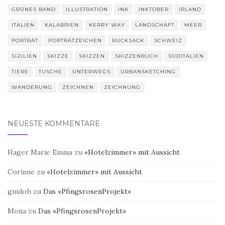
GRÜNES BAND
ILLUSTRATION
INK
INKTOBER
IRLAND
ITALIEN
KALABRIEN
KERRY WAY
LANDSCHAFT
MEER
PORTRÄT
PORTRÄTZEICHEN
RUCKSACK
SCHWEIZ
SIZILIEN
SKIZZE
SKIZZEN
SKIZZENBUCH
SÜDITALIEN
TIERE
TUSCHE
UNTERWEGS
URBANSKETCHING
WANDERUNG
ZEICHNEN
ZEICHNUNG
NEUESTE KOMMENTARE
Hager Marie Emma
zu
«Hotelzimmer» mit Aussicht
Corinne
zu
«Hotelzimmer» mit Aussicht
guidoh
zu
Das «PfingsrosenProjekt»
Mona
zu
Das «PfingsrosenProjekt»