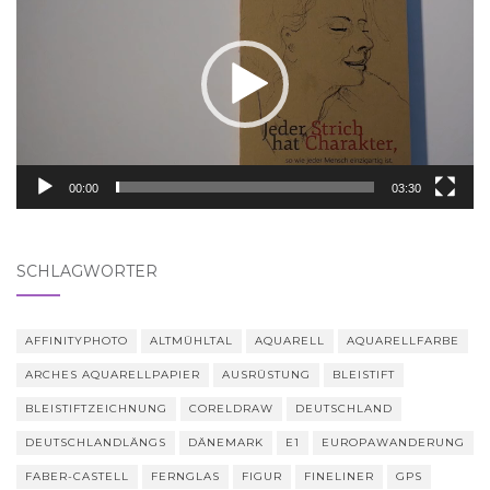
Player
00:00
03:30
SCHLAGWÖRTER
AFFINITYPHOTO
ALTMÜHLTAL
AQUARELL
AQUARELLFARBE
ARCHES AQUARELLPAPIER
AUSRÜSTUNG
BLEISTIFT
BLEISTIFTZEICHNUNG
CORELDRAW
DEUTSCHLAND
DEUTSCHLANDLÄNGS
DÄNEMARK
E1
EUROPAWANDERUNG
FABER-CASTELL
FERNGLAS
FIGUR
FINELINER
GPS