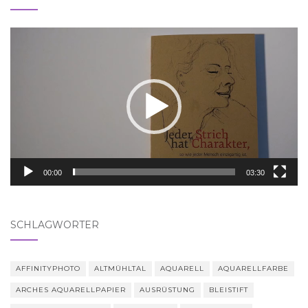
Video-
Player
00:00
03:30
SCHLAGWÖRTER
AFFINITYPHOTO
ALTMÜHLTAL
AQUARELL
AQUARELLFARBE
ARCHES AQUARELLPAPIER
AUSRÜSTUNG
BLEISTIFT