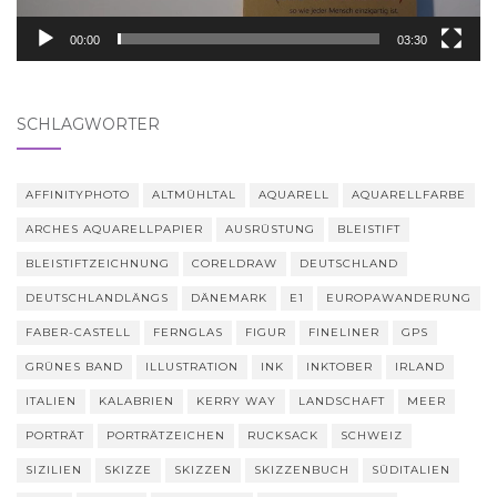
00:00
03:30
SCHLAGWÖRTER
AFFINITYPHOTO
ALTMÜHLTAL
AQUARELL
AQUARELLFARBE
ARCHES AQUARELLPAPIER
AUSRÜSTUNG
BLEISTIFT
BLEISTIFTZEICHNUNG
CORELDRAW
DEUTSCHLAND
DEUTSCHLANDLÄNGS
DÄNEMARK
E1
EUROPAWANDERUNG
FABER-CASTELL
FERNGLAS
FIGUR
FINELINER
GPS
GRÜNES BAND
ILLUSTRATION
INK
INKTOBER
IRLAND
ITALIEN
KALABRIEN
KERRY WAY
LANDSCHAFT
MEER
PORTRÄT
PORTRÄTZEICHEN
RUCKSACK
SCHWEIZ
SIZILIEN
SKIZZE
SKIZZEN
SKIZZENBUCH
SÜDITALIEN