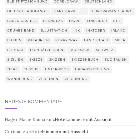
BLEISTIFTZEICHNUNG
CORELDRAW
DEUTSCHLAND
DEUTSCHLANDLÄNGS
DÄNEMARK
E1
EUROPAWANDERUNG
FABER-CASTELL
FERNGLAS
FIGUR
FINELINER
GPS
GRÜNES BAND
ILLUSTRATION
INK
INKTOBER
IRLAND
ITALIEN
KALABRIEN
KERRY WAY
LANDSCHAFT
MEER
PORTRÄT
PORTRÄTZEICHEN
RUCKSACK
SCHWEIZ
SIZILIEN
SKIZZE
SKIZZEN
SKIZZENBUCH
SÜDITALIEN
TIERE
TUSCHE
UNTERWEGS
URBANSKETCHING
WANDERUNG
ZEICHNEN
ZEICHNUNG
NEUESTE KOMMENTARE
Hager Marie Emma
zu
«Hotelzimmer» mit Aussicht
Corinne
zu
«Hotelzimmer» mit Aussicht