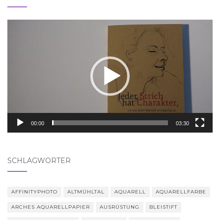
Video-
Player
00:00
03:30
SCHLAGWÖRTER
AFFINITYPHOTO
ALTMÜHLTAL
AQUARELL
AQUARELLFARBE
ARCHES AQUARELLPAPIER
AUSRÜSTUNG
BLEISTIFT