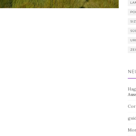
LA
PO
SIZ
SÜ
UR
ZE
NE
Hag
Aus
Cor
gui
Mo