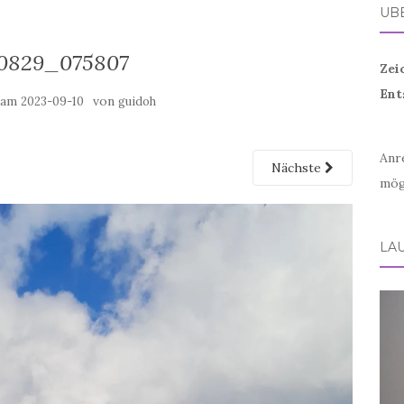
ÜB
0829_075807
Zei
Ent
t am
von
2023-09-10
guidoh
Anr
Nächste
mög
LA
Vid
Play