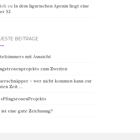
doh
zu
In dem ligurischen Apenin liegt eine
er X1
UESTE BEITRÄGE
telzimmer» mit Aussicht
ingstrosenprojekt» zum Zweiten
uerschnäpper – wer nicht kommen kann zur
hten Zeit …
 «PfingsrosenProjekt»
 ist eine gute Zeichnung?