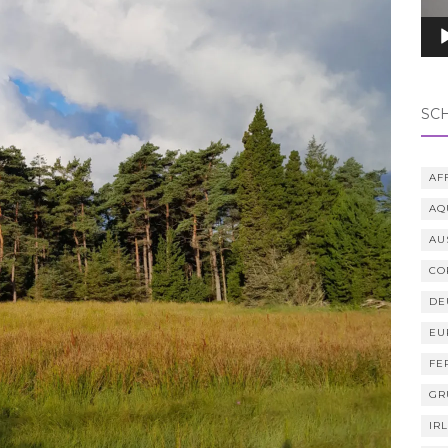
SC
AF
AQ
AU
CO
DE
EU
FE
GR
IR