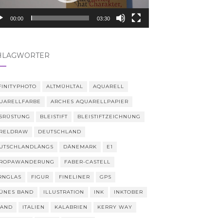
00:00
03:30
HLAGWÖRTER
FINITYPHOTO
ALTMÜHLTAL
AQUARELL
UARELLFARBE
ARCHES AQUARELLPAPIER
SRÜSTUNG
BLEISTIFT
BLEISTIFTZEICHNUNG
RELDRAW
DEUTSCHLAND
UTSCHLANDLÄNGS
DÄNEMARK
E1
ROPAWANDERUNG
FABER-CASTELL
RNGLAS
FIGUR
FINELINER
GPS
ÜNES BAND
ILLUSTRATION
INK
INKTOBER
LAND
ITALIEN
KALABRIEN
KERRY WAY