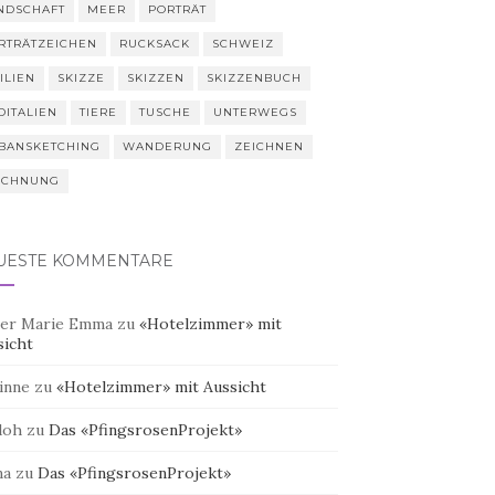
NDSCHAFT
MEER
PORTRÄT
RTRÄTZEICHEN
RUCKSACK
SCHWEIZ
ILIEN
SKIZZE
SKIZZEN
SKIZZENBUCH
DITALIEN
TIERE
TUSCHE
UNTERWEGS
BANSKETCHING
WANDERUNG
ZEICHNEN
ICHNUNG
UESTE KOMMENTARE
er Marie Emma
zu
«Hotelzimmer» mit
sicht
inne
zu
«Hotelzimmer» mit Aussicht
doh
zu
Das «PfingsrosenProjekt»
na
zu
Das «PfingsrosenProjekt»