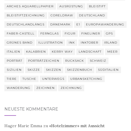
ARCHES AQUARELLPAPIER
AUSRÜSTUNG
BLEISTIFT
BLEISTIFTZEICHNUNG
CORELDRAW
DEUTSCHLAND
DEUTSCHLANDLÄNGS
DÄNEMARK
E1
EUROPAWANDERUNG
FABER-CASTELL
FERNGLAS
FIGUR
FINELINER
GPS
GRÜNES BAND
ILLUSTRATION
INK
INKTOBER
IRLAND
ITALIEN
KALABRIEN
KERRY WAY
LANDSCHAFT
MEER
PORTRÄT
PORTRÄTZEICHEN
RUCKSACK
SCHWEIZ
SIZILIEN
SKIZZE
SKIZZEN
SKIZZENBUCH
SÜDITALIEN
TIERE
TUSCHE
UNTERWEGS
URBANSKETCHING
WANDERUNG
ZEICHNEN
ZEICHNUNG
NEUESTE KOMMENTARE
Hager Marie Emma
zu
«Hotelzimmer» mit Aussicht