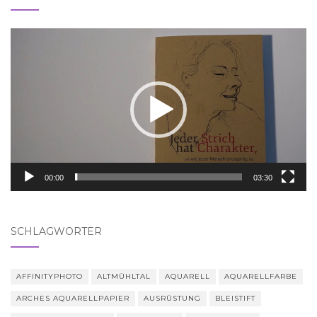
Video-
Player
00:00
03:30
SCHLAGWÖRTER
AFFINITYPHOTO
ALTMÜHLTAL
AQUARELL
AQUARELLFARBE
ARCHES AQUARELLPAPIER
AUSRÜSTUNG
BLEISTIFT