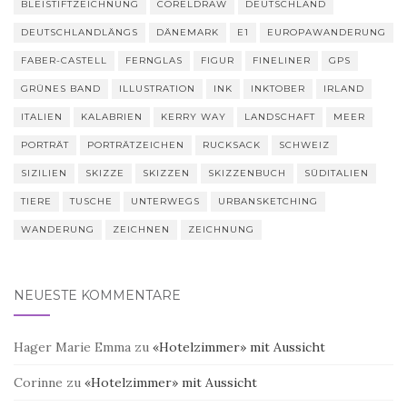
BLEISTIFTZEICHNUNG
CORELDRAW
DEUTSCHLAND
DEUTSCHLANDLÄNGS
DÄNEMARK
E1
EUROPAWANDERUNG
FABER-CASTELL
FERNGLAS
FIGUR
FINELINER
GPS
GRÜNES BAND
ILLUSTRATION
INK
INKTOBER
IRLAND
ITALIEN
KALABRIEN
KERRY WAY
LANDSCHAFT
MEER
PORTRÄT
PORTRÄTZEICHEN
RUCKSACK
SCHWEIZ
SIZILIEN
SKIZZE
SKIZZEN
SKIZZENBUCH
SÜDITALIEN
TIERE
TUSCHE
UNTERWEGS
URBANSKETCHING
WANDERUNG
ZEICHNEN
ZEICHNUNG
NEUESTE KOMMENTARE
Hager Marie Emma
zu
«Hotelzimmer» mit Aussicht
Corinne
zu
«Hotelzimmer» mit Aussicht