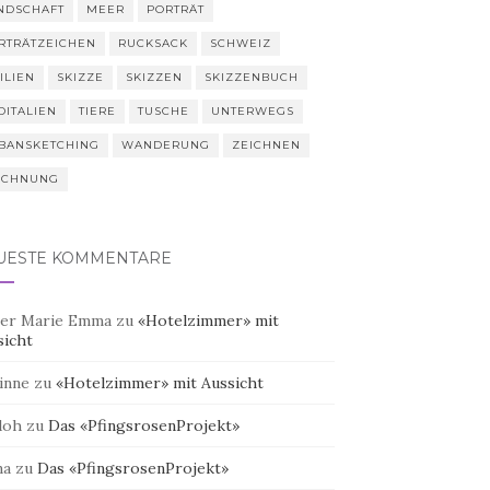
NDSCHAFT
MEER
PORTRÄT
RTRÄTZEICHEN
RUCKSACK
SCHWEIZ
ILIEN
SKIZZE
SKIZZEN
SKIZZENBUCH
DITALIEN
TIERE
TUSCHE
UNTERWEGS
BANSKETCHING
WANDERUNG
ZEICHNEN
ICHNUNG
UESTE KOMMENTARE
er Marie Emma
zu
«Hotelzimmer» mit
sicht
inne
zu
«Hotelzimmer» mit Aussicht
doh
zu
Das «PfingsrosenProjekt»
na
zu
Das «PfingsrosenProjekt»