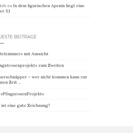
doh
zu
In dem ligurischen Apenin liegt eine
er X1
UESTE BEITRÄGE
telzimmer» mit Aussicht
ingstrosenprojekt» zum Zweiten
uerschnäpper – wer nicht kommen kann zur
hten Zeit …
 «PfingsrosenProjekt»
 ist eine gute Zeichnung?