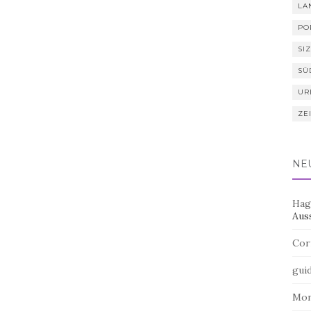
LA
PO
SIZ
SÜ
UR
ZE
NE
Hag
Aus
Cor
gui
Mo