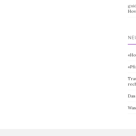
gui
Hov
NE
«Ho
«Pf
Tra
rec
Das
Was