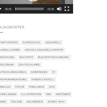
00:00
03:30
HLAGWÖRTER
FINITYPHOTO
ALTMÜHLTAL
AQUARELL
UARELLFARBE
ARCHES AQUARELLPAPIER
SRÜSTUNG
BLEISTIFT
BLEISTIFTZEICHNUNG
RELDRAW
DEUTSCHLAND
UTSCHLANDLÄNGS
DÄNEMARK
E1
ROPAWANDERUNG
FABER-CASTELL
RNGLAS
FIGUR
FINELINER
GPS
ÜNES BAND
ILLUSTRATION
INK
INKTOBER
LAND
ITALIEN
KALABRIEN
KERRY WAY