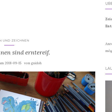
ÜB
Zei
Ent
N UND ZEICHNEN
Anr
en sind erntereif.
mög
 am
von
2018-09-15
guidoh
LA
Vid
Play