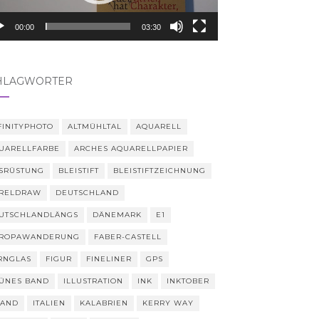
00:00
03:30
HLAGWÖRTER
FINITYPHOTO
ALTMÜHLTAL
AQUARELL
UARELLFARBE
ARCHES AQUARELLPAPIER
SRÜSTUNG
BLEISTIFT
BLEISTIFTZEICHNUNG
RELDRAW
DEUTSCHLAND
UTSCHLANDLÄNGS
DÄNEMARK
E1
ROPAWANDERUNG
FABER-CASTELL
RNGLAS
FIGUR
FINELINER
GPS
ÜNES BAND
ILLUSTRATION
INK
INKTOBER
LAND
ITALIEN
KALABRIEN
KERRY WAY