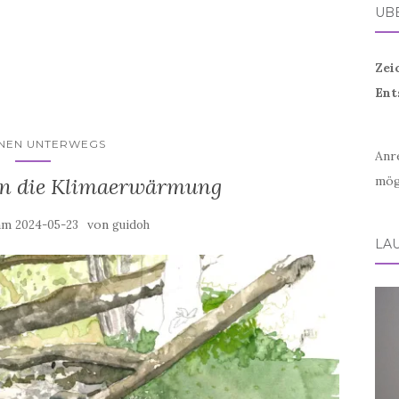
ÜB
Zei
Ent
HNEN UNTERWEGS
Anr
ben die Klimaerwärmung
mög
 am
von
2024-05-23
guidoh
LA
Vid
Play