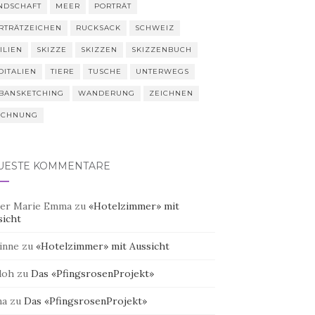
NDSCHAFT
MEER
PORTRÄT
RTRÄTZEICHEN
RUCKSACK
SCHWEIZ
ILIEN
SKIZZE
SKIZZEN
SKIZZENBUCH
DITALIEN
TIERE
TUSCHE
UNTERWEGS
BANSKETCHING
WANDERUNG
ZEICHNEN
ICHNUNG
UESTE KOMMENTARE
er Marie Emma
zu
«Hotelzimmer» mit
sicht
inne
zu
«Hotelzimmer» mit Aussicht
doh
zu
Das «PfingsrosenProjekt»
na
zu
Das «PfingsrosenProjekt»