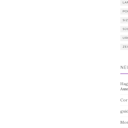
LA
PO
SIZ
SÜ
UR
ZE
NE
Hag
Aus
Cor
gui
Mo