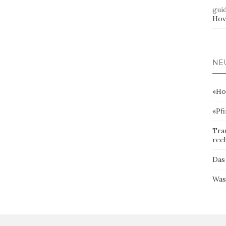
gui
Hov
NE
«Ho
«Pf
Tra
rec
Das
Was