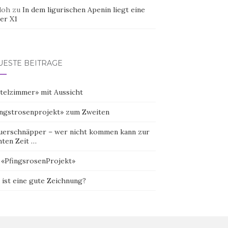
doh
zu
In dem ligurischen Apenin liegt eine
er X1
UESTE BEITRÄGE
telzimmer» mit Aussicht
ingstrosenprojekt» zum Zweiten
uerschnäpper – wer nicht kommen kann zur
hten Zeit …
 «PfingsrosenProjekt»
 ist eine gute Zeichnung?