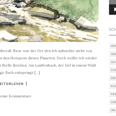
SC
AF
überall. Zwar war der Ort den ich aufsuchte nicht von
AQ
u den Hotspots dieses Planeten. Doch wollte ich wieder
AU
 Stelle Zeichen. Am Lauftenbach, der tief in einem Wald
CO
nge Bach entspringt […]
DE
EITERLESEN
EU
FE
keine Kommentare
GR
IR