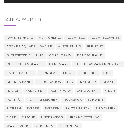
SCHLAGWÖRTER
AFFINITYPHOTO
ALTMÜHLTAL
AQUARELL
AQUARELLFARBE
ARCHES AQUARELLPAPIER
AUSRÜSTUNG
BLEISTIFT
BLEISTIFTZEICHNUNG
CORELDRAW
DEUTSCHLAND
DEUTSCHLANDLÄNGS
DÄNEMARK
E1
EUROPAWANDERUNG
FABER-CASTELL
FERNGLAS
FIGUR
FINELINER
GPS
GRÜNES BAND
ILLUSTRATION
INK
INKTOBER
IRLAND
ITALIEN
KALABRIEN
KERRY WAY
LANDSCHAFT
MEER
PORTRÄT
PORTRÄTZEICHEN
RUCKSACK
SCHWEIZ
SIZILIEN
SKIZZE
SKIZZEN
SKIZZENBUCH
SÜDITALIEN
TIERE
TUSCHE
UNTERWEGS
URBANSKETCHING
WANDERUNG
ZEICHNEN
ZEICHNUNG