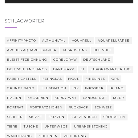
SCHLAGWÖRTER
AFFINITYPHOTO
ALTMÜHLTAL
AQUARELL
AQUARELLFARBE
ARCHES AQUARELLPAPIER
AUSRÜSTUNG
BLEISTIFT
BLEISTIFTZEICHNUNG
CORELDRAW
DEUTSCHLAND
DEUTSCHLANDLÄNGS
DÄNEMARK
E1
EUROPAWANDERUNG
FABER-CASTELL
FERNGLAS
FIGUR
FINELINER
GPS
GRÜNES BAND
ILLUSTRATION
INK
INKTOBER
IRLAND
ITALIEN
KALABRIEN
KERRY WAY
LANDSCHAFT
MEER
PORTRÄT
PORTRÄTZEICHEN
RUCKSACK
SCHWEIZ
SIZILIEN
SKIZZE
SKIZZEN
SKIZZENBUCH
SÜDITALIEN
TIERE
TUSCHE
UNTERWEGS
URBANSKETCHING
WANDERUNG
ZEICHNEN
ZEICHNUNG