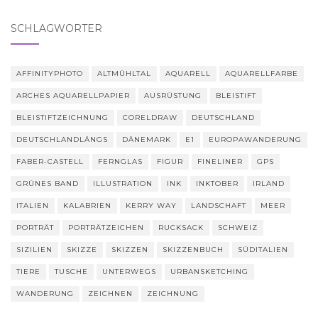
SCHLAGWÖRTER
AFFINITYPHOTO
ALTMÜHLTAL
AQUARELL
AQUARELLFARBE
ARCHES AQUARELLPAPIER
AUSRÜSTUNG
BLEISTIFT
BLEISTIFTZEICHNUNG
CORELDRAW
DEUTSCHLAND
DEUTSCHLANDLÄNGS
DÄNEMARK
E1
EUROPAWANDERUNG
FABER-CASTELL
FERNGLAS
FIGUR
FINELINER
GPS
GRÜNES BAND
ILLUSTRATION
INK
INKTOBER
IRLAND
ITALIEN
KALABRIEN
KERRY WAY
LANDSCHAFT
MEER
PORTRÄT
PORTRÄTZEICHEN
RUCKSACK
SCHWEIZ
SIZILIEN
SKIZZE
SKIZZEN
SKIZZENBUCH
SÜDITALIEN
TIERE
TUSCHE
UNTERWEGS
URBANSKETCHING
WANDERUNG
ZEICHNEN
ZEICHNUNG