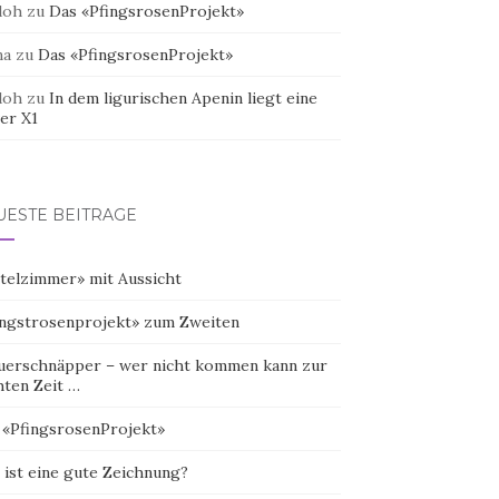
doh
zu
Das «PfingsrosenProjekt»
na
zu
Das «PfingsrosenProjekt»
doh
zu
In dem ligurischen Apenin liegt eine
er X1
UESTE BEITRÄGE
telzimmer» mit Aussicht
ingstrosenprojekt» zum Zweiten
uerschnäpper – wer nicht kommen kann zur
hten Zeit …
 «PfingsrosenProjekt»
 ist eine gute Zeichnung?