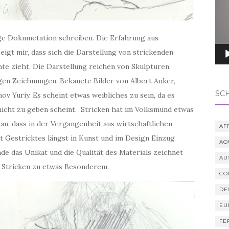
ige Dokumetation schreiben. Die Erfahrung aus
gt mir, dass sich die Darstellung von strickenden
te zieht. Die Darstellung reichen von Skulpturen,
gen Zeichnungen. Bekanete Bilder von Albert Anker,
SC
v Yuriy. Es scheint etwas weibliches zu sein, da es
nicht zu geben scheint. Stricken hat im Volksmund etwas
ran, dass in der Vergangenheit aus wirtschaftlichen
AF
at
Gestricktes längst in Kunst und im Design Einzug
AQ
de das Unikat und die Qualität des Materials zeichnet
AU
s Stricken zu etwas Besonderem.
CO
DE
EU
FE