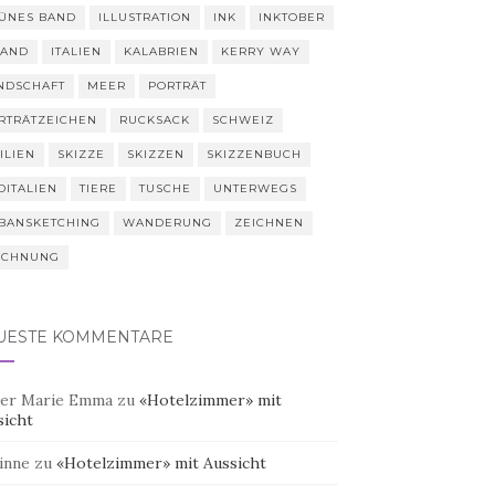
ÜNES BAND
ILLUSTRATION
INK
INKTOBER
LAND
ITALIEN
KALABRIEN
KERRY WAY
NDSCHAFT
MEER
PORTRÄT
RTRÄTZEICHEN
RUCKSACK
SCHWEIZ
ILIEN
SKIZZE
SKIZZEN
SKIZZENBUCH
DITALIEN
TIERE
TUSCHE
UNTERWEGS
BANSKETCHING
WANDERUNG
ZEICHNEN
ICHNUNG
UESTE KOMMENTARE
er Marie Emma
zu
«Hotelzimmer» mit
sicht
inne
zu
«Hotelzimmer» mit Aussicht