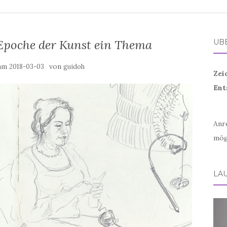
r Epoche der Kunst ein Thema
ÜB
 am
von
2018-03-03
guidoh
Zei
Ent
Anr
mög
LA
Vid
Play