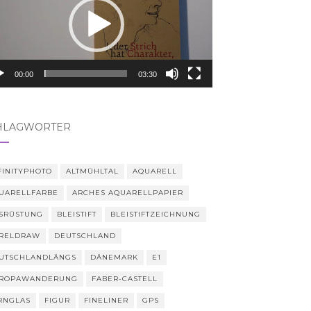
00:00
03:30
HLAGWÖRTER
FINITYPHOTO
ALTMÜHLTAL
AQUARELL
UARELLFARBE
ARCHES AQUARELLPAPIER
SRÜSTUNG
BLEISTIFT
BLEISTIFTZEICHNUNG
RELDRAW
DEUTSCHLAND
UTSCHLANDLÄNGS
DÄNEMARK
E1
ROPAWANDERUNG
FABER-CASTELL
RNGLAS
FIGUR
FINELINER
GPS