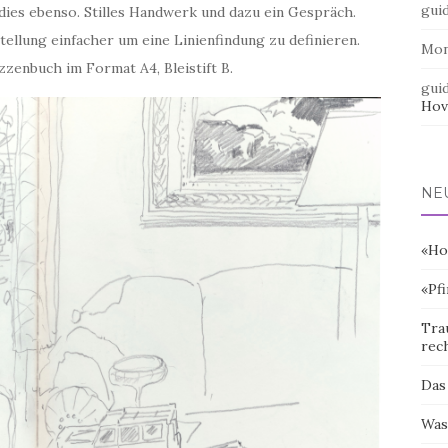
gui
dies ebenso. Stilles Handwerk und dazu ein Gespräch.
llung einfacher um eine Linienfindung zu definieren.
Mo
zzenbuch im Format A4, Bleistift B.
gui
Hov
NE
«Ho
«Pf
Tra
rec
Das
Was