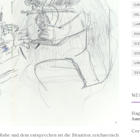
GR
IR
LA
PO
SIZ
SÜ
UR
ZE
NE
Hag
Aus
Cor
Ruhe und dem entsprechen ist die Situation zeichnerisch