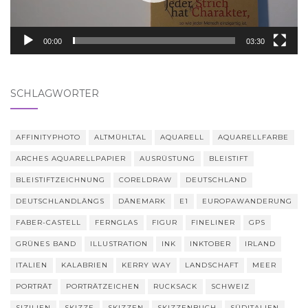
00:00
03:30
SCHLAGWÖRTER
AFFINITYPHOTO
ALTMÜHLTAL
AQUARELL
AQUARELLFARBE
ARCHES AQUARELLPAPIER
AUSRÜSTUNG
BLEISTIFT
BLEISTIFTZEICHNUNG
CORELDRAW
DEUTSCHLAND
DEUTSCHLANDLÄNGS
DÄNEMARK
E1
EUROPAWANDERUNG
FABER-CASTELL
FERNGLAS
FIGUR
FINELINER
GPS
GRÜNES BAND
ILLUSTRATION
INK
INKTOBER
IRLAND
ITALIEN
KALABRIEN
KERRY WAY
LANDSCHAFT
MEER
PORTRÄT
PORTRÄTZEICHEN
RUCKSACK
SCHWEIZ
SIZILIEN
SKIZZE
SKIZZEN
SKIZZENBUCH
SÜDITALIEN