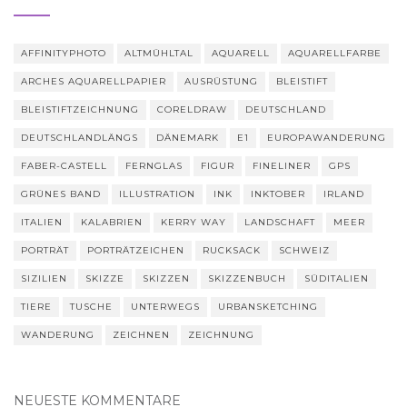
AFFINITYPHOTO
ALTMÜHLTAL
AQUARELL
AQUARELLFARBE
ARCHES AQUARELLPAPIER
AUSRÜSTUNG
BLEISTIFT
BLEISTIFTZEICHNUNG
CORELDRAW
DEUTSCHLAND
DEUTSCHLANDLÄNGS
DÄNEMARK
E1
EUROPAWANDERUNG
FABER-CASTELL
FERNGLAS
FIGUR
FINELINER
GPS
GRÜNES BAND
ILLUSTRATION
INK
INKTOBER
IRLAND
ITALIEN
KALABRIEN
KERRY WAY
LANDSCHAFT
MEER
PORTRÄT
PORTRÄTZEICHEN
RUCKSACK
SCHWEIZ
SIZILIEN
SKIZZE
SKIZZEN
SKIZZENBUCH
SÜDITALIEN
TIERE
TUSCHE
UNTERWEGS
URBANSKETCHING
WANDERUNG
ZEICHNEN
ZEICHNUNG
NEUESTE KOMMENTARE