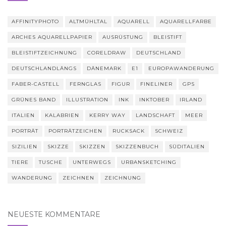
AFFINITYPHOTO
ALTMÜHLTAL
AQUARELL
AQUARELLFARBE
ARCHES AQUARELLPAPIER
AUSRÜSTUNG
BLEISTIFT
BLEISTIFTZEICHNUNG
CORELDRAW
DEUTSCHLAND
DEUTSCHLANDLÄNGS
DÄNEMARK
E1
EUROPAWANDERUNG
FABER-CASTELL
FERNGLAS
FIGUR
FINELINER
GPS
GRÜNES BAND
ILLUSTRATION
INK
INKTOBER
IRLAND
ITALIEN
KALABRIEN
KERRY WAY
LANDSCHAFT
MEER
PORTRÄT
PORTRÄTZEICHEN
RUCKSACK
SCHWEIZ
SIZILIEN
SKIZZE
SKIZZEN
SKIZZENBUCH
SÜDITALIEN
TIERE
TUSCHE
UNTERWEGS
URBANSKETCHING
WANDERUNG
ZEICHNEN
ZEICHNUNG
NEUESTE KOMMENTARE