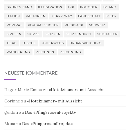
GRÜNES BAND
ILLUSTRATION
INK
INKTOBER
IRLAND
ITALIEN
KALABRIEN
KERRY WAY
LANDSCHAFT
MEER
PORTRÄT
PORTRÄTZEICHEN
RUCKSACK
SCHWEIZ
SIZILIEN
SKIZZE
SKIZZEN
SKIZZENBUCH
SÜDITALIEN
TIERE
TUSCHE
UNTERWEGS
URBANSKETCHING
WANDERUNG
ZEICHNEN
ZEICHNUNG
NEUESTE KOMMENTARE
Hager Marie Emma
zu
«Hotelzimmer» mit Aussicht
Corinne
zu
«Hotelzimmer» mit Aussicht
guidoh
zu
Das «PfingsrosenProjekt»
Mona
zu
Das «PfingsrosenProjekt»