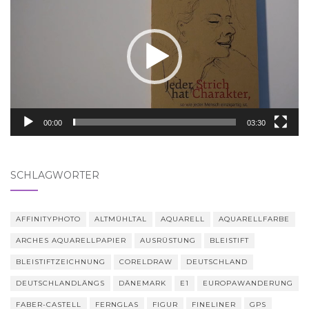
Player
00:00
03:30
SCHLAGWÖRTER
AFFINITYPHOTO
ALTMÜHLTAL
AQUARELL
AQUARELLFARBE
ARCHES AQUARELLPAPIER
AUSRÜSTUNG
BLEISTIFT
BLEISTIFTZEICHNUNG
CORELDRAW
DEUTSCHLAND
DEUTSCHLANDLÄNGS
DÄNEMARK
E1
EUROPAWANDERUNG
FABER-CASTELL
FERNGLAS
FIGUR
FINELINER
GPS