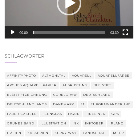
00:00
03:30
SCHLAGWÖRTER
AFFINITYPHOTO
ALTMÜHLTAL
AQUARELL
AQUARELLFARBE
ARCHES AQUARELLPAPIER
AUSRÜSTUNG
BLEISTIFT
BLEISTIFTZEICHNUNG
CORELDRAW
DEUTSCHLAND
DEUTSCHLANDLÄNGS
DÄNEMARK
E1
EUROPAWANDERUNG
FABER-CASTELL
FERNGLAS
FIGUR
FINELINER
GPS
GRÜNES BAND
ILLUSTRATION
INK
INKTOBER
IRLAND
ITALIEN
KALABRIEN
KERRY WAY
LANDSCHAFT
MEER