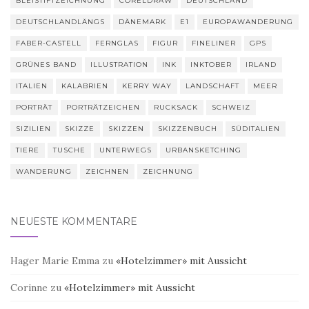
BLEISTIFTZEICHNUNG
CORELDRAW
DEUTSCHLAND
DEUTSCHLANDLÄNGS
DÄNEMARK
E1
EUROPAWANDERUNG
FABER-CASTELL
FERNGLAS
FIGUR
FINELINER
GPS
GRÜNES BAND
ILLUSTRATION
INK
INKTOBER
IRLAND
ITALIEN
KALABRIEN
KERRY WAY
LANDSCHAFT
MEER
PORTRÄT
PORTRÄTZEICHEN
RUCKSACK
SCHWEIZ
SIZILIEN
SKIZZE
SKIZZEN
SKIZZENBUCH
SÜDITALIEN
TIERE
TUSCHE
UNTERWEGS
URBANSKETCHING
WANDERUNG
ZEICHNEN
ZEICHNUNG
NEUESTE KOMMENTARE
Hager Marie Emma
zu
«Hotelzimmer» mit Aussicht
Corinne
zu
«Hotelzimmer» mit Aussicht