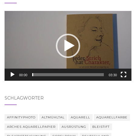
Video-
Player
00:00
03:30
SCHLAGWÖRTER
AFFINITYPHOTO
ALTMÜHLTAL
AQUARELL
AQUARELLFARBE
ARCHES AQUARELLPAPIER
AUSRÜSTUNG
BLEISTIFT