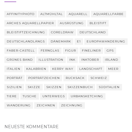
AFFINITYPHOTO
ALTMÜHLTAL
AQUARELL
AQUARELLFARBE
ARCHES AQUARELLPAPIER
AUSRÜSTUNG
BLEISTIFT
BLEISTIFTZEICHNUNG
CORELDRAW
DEUTSCHLAND
DEUTSCHLANDLÄNGS
DÄNEMARK
E1
EUROPAWANDERUNG
FABER-CASTELL
FERNGLAS
FIGUR
FINELINER
GPS
GRÜNES BAND
ILLUSTRATION
INK
INKTOBER
IRLAND
ITALIEN
KALABRIEN
KERRY WAY
LANDSCHAFT
MEER
PORTRÄT
PORTRÄTZEICHEN
RUCKSACK
SCHWEIZ
SIZILIEN
SKIZZE
SKIZZEN
SKIZZENBUCH
SÜDITALIEN
TIERE
TUSCHE
UNTERWEGS
URBANSKETCHING
WANDERUNG
ZEICHNEN
ZEICHNUNG
NEUESTE KOMMENTARE