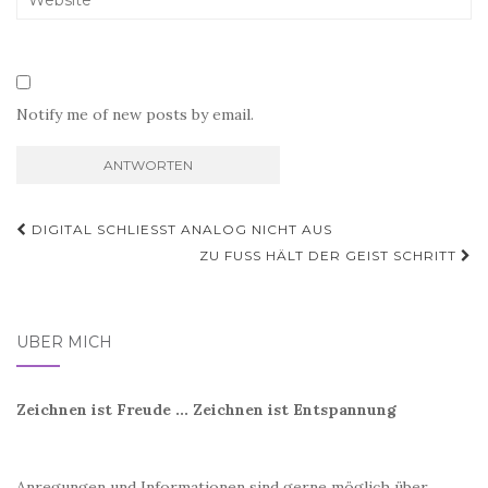
Notify me of new posts by email.
Beitragsnavigation
DIGITAL SCHLIESST ANALOG NICHT AUS
ZU FUSS HÄLT DER GEIST SCHRITT
ÜBER MICH
Zeichnen ist Freude ... Zeichnen ist Entspannung
Anregungen und Informationen sind gerne möglich über