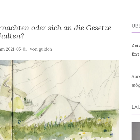
nachten oder sich an die Gesetze
ÜB
halten?
Zei
 am
von
2021-05-01
guidoh
Ent
Anr
mög
LA
Vid
Play