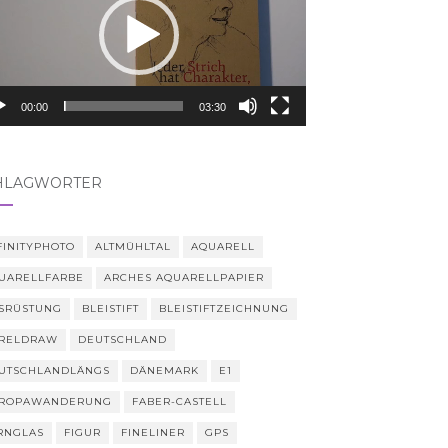
00:00
03:30
HLAGWÖRTER
FINITYPHOTO
ALTMÜHLTAL
AQUARELL
UARELLFARBE
ARCHES AQUARELLPAPIER
SRÜSTUNG
BLEISTIFT
BLEISTIFTZEICHNUNG
RELDRAW
DEUTSCHLAND
UTSCHLANDLÄNGS
DÄNEMARK
E1
ROPAWANDERUNG
FABER-CASTELL
RNGLAS
FIGUR
FINELINER
GPS