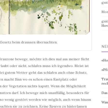
gui
Mo
gui
Hov
 Gesetz beim draussen übernachten.
NE
Grauzone bewege, möchte ich dies mal aus meiner Sicht
«Ho
laubt oder nicht, schlafen muss ich irgendwo. Meist ist
«Pf
Bei gutem Wetter geht das schlafen auch ohne Schutz,
Tra
ten macht Sinn wo es schon einen Rastplatz oder
rec
 an der Vegetation nichts kaputt. Wenn die Möglichkeit
Das
nutzen darf. Ich bewege mich unauffällig, besonders für
ll so wenig gestört werden wie möglich, auch wenn hinaus
Was
achten sie zu zeichnen. Keine Spuren zu hinterlassen