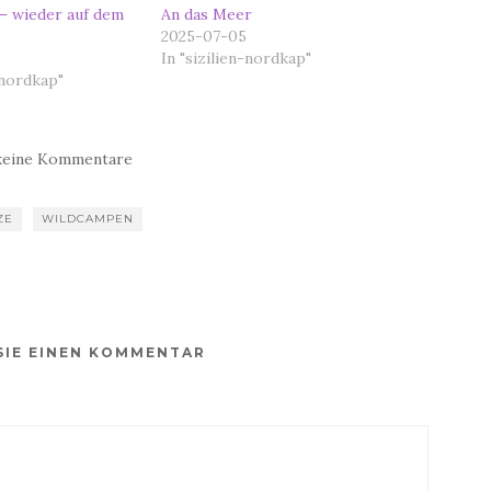
– wieder auf dem
An das Meer
2025-07-05
In "sizilien-nordkap"
-nordkap"
keine Kommentare
ZE
WILDCAMPEN
SIE EINEN KOMMENTAR