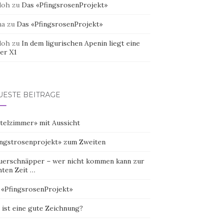
doh
zu
Das «PfingsrosenProjekt»
na
zu
Das «PfingsrosenProjekt»
doh
zu
In dem ligurischen Apenin liegt eine
er X1
UESTE BEITRÄGE
telzimmer» mit Aussicht
ingstrosenprojekt» zum Zweiten
uerschnäpper – wer nicht kommen kann zur
hten Zeit …
 «PfingsrosenProjekt»
 ist eine gute Zeichnung?