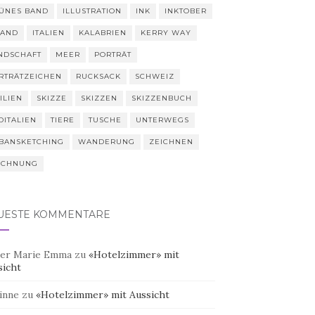
ÜNES BAND
ILLUSTRATION
INK
INKTOBER
LAND
ITALIEN
KALABRIEN
KERRY WAY
NDSCHAFT
MEER
PORTRÄT
RTRÄTZEICHEN
RUCKSACK
SCHWEIZ
ILIEN
SKIZZE
SKIZZEN
SKIZZENBUCH
DITALIEN
TIERE
TUSCHE
UNTERWEGS
BANSKETCHING
WANDERUNG
ZEICHNEN
ICHNUNG
UESTE KOMMENTARE
er Marie Emma
zu
«Hotelzimmer» mit
sicht
inne
zu
«Hotelzimmer» mit Aussicht