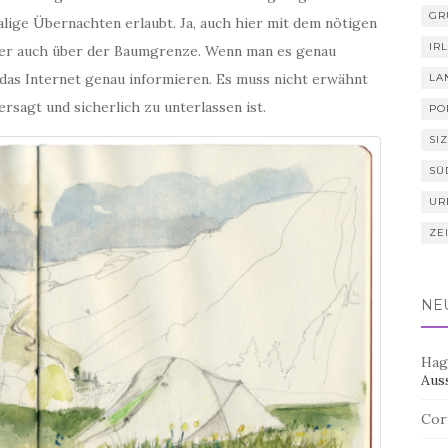
GR
lige Übernachten erlaubt. Ja, auch hier mit dem nötigen
IR
mer auch über der Baumgrenze. Wenn man es genau
 das Internet genau informieren. Es muss nicht erwähnt
LA
sagt und sicherlich zu unterlassen ist.
PO
SIZ
SÜ
UR
ZE
NE
Hag
Aus
Cor