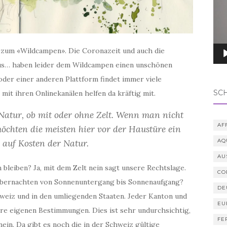
el zum «Wildcampen». Die Coronazeit und auch die
aus… haben leider dem Wildcampen einen unschönen
oder einer anderen Plattform findet immer viele
SC
it ihren Onlinekanälen helfen da kräftig mit.
e Natur, ob mit oder ohne Zelt. Wenn man nicht
AF
öchten die meisten hier vor der Haustüre ein
s auf Kosten der Natur.
AQ
AU
n bleiben? Ja, mit dem Zelt nein sagt unsere Rechtslage.
CO
 Übernachten von Sonnenuntergang bis Sonnenaufgang?
DE
chweiz und in den umliegenden Staaten. Jeder Kanton und
EU
re eigenen Bestimmungen. Dies ist sehr undurchsichtig,
FE
nein. Da gibt es noch die in der Schweiz gültige